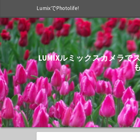
LumixでPhotolife!
LUMIXルミックスカメラ