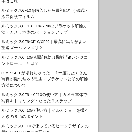
本はこれ
ルミックスGF10を購入したら最初に行う儀式・
液晶保護フィルム
ルミックスGF9･GF10/GF90のブラケット解除方
法・カメラ本体のバージョンアップ
ルミックスGF9/GF10/GF90｜最高に写りがよい
望遠ズームレンズは？
ルミックスGF10の撮影お助け機能「iDレンジコ
ントロール」とは？
LUMIX GF10が壊れちゃった！？一度にたくさん
写真が撮れちゃう理由・ブラケットとその解除
方法について
ルミックスGF9・GF10の使い方｜カメラ本体で
写真をトリミング・たった９ステップ
ルミックスGF10の使い方｜イルカショーを撮る
ときの８つのポイント
ルミックスGF10で使っているピークデザインの
新しいV4アンカーが届いた