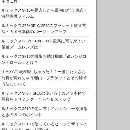
本はこれ
ルミックスGF10を購入したら最初に行う儀式・
液晶保護フィルム
ルミックスGF9･GF10/GF90のブラケット解除方
法・カメラ本体のバージョンアップ
ルミックスGF9/GF10/GF90｜最高に写りがよい
望遠ズームレンズは？
ルミックスGF10の撮影お助け機能「iDレンジコ
ントロール」とは？
LUMIX GF10が壊れちゃった！？一度にたくさん
写真が撮れちゃう理由・ブラケットとその解除
方法について
ルミックスGF9・GF10の使い方｜カメラ本体で
写真をトリミング・たった９ステップ
ルミックスGF10の使い方｜イルカショーを撮る
ときの８つのポイント
ルミックスGF10で使っているピークデザインの
新しいV4アンカーが届いた