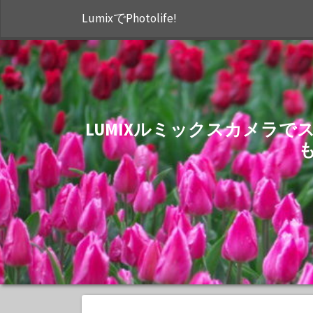
LumixでPhotolife!
LUMIXルミックスカメラ