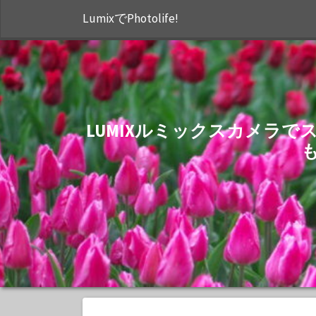
LumixでPhotolife!
LUMIXルミックスカメラ