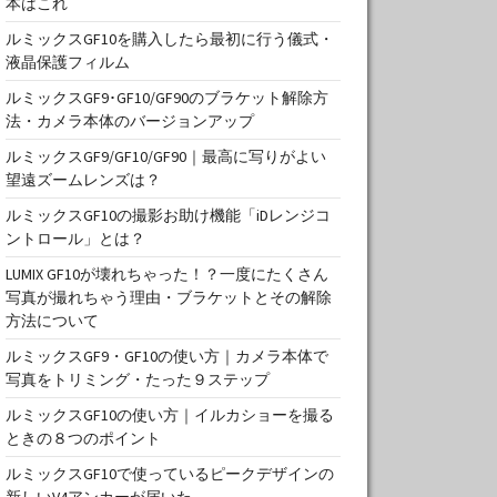
本はこれ
ルミックスGF10を購入したら最初に行う儀式・
液晶保護フィルム
ルミックスGF9･GF10/GF90のブラケット解除方
法・カメラ本体のバージョンアップ
ルミックスGF9/GF10/GF90｜最高に写りがよい
望遠ズームレンズは？
ルミックスGF10の撮影お助け機能「iDレンジコ
ントロール」とは？
LUMIX GF10が壊れちゃった！？一度にたくさん
写真が撮れちゃう理由・ブラケットとその解除
方法について
ルミックスGF9・GF10の使い方｜カメラ本体で
写真をトリミング・たった９ステップ
ルミックスGF10の使い方｜イルカショーを撮る
ときの８つのポイント
ルミックスGF10で使っているピークデザインの
新しいV4アンカーが届いた