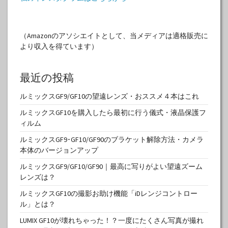
（Amazonのアソシエイトとして、当メディアは適格販売に
より収入を得ています）
最近の投稿
ルミックスGF9/GF10の望遠レンズ・おススメ４本はこれ
ルミックスGF10を購入したら最初に行う儀式・液晶保護フ
ィルム
ルミックスGF9･GF10/GF90のブラケット解除方法・カメラ
本体のバージョンアップ
ルミックスGF9/GF10/GF90｜最高に写りがよい望遠ズーム
レンズは？
ルミックスGF10の撮影お助け機能「iDレンジコントロー
ル」とは？
LUMIX GF10が壊れちゃった！？一度にたくさん写真が撮れ