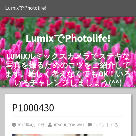
S
LumixでPhotolife!
LumixでPhotolife!
LUMIXルミックスカメラでステキな
写真を撮るためのコツをご紹介して
ます。難しく考えなくてもOK！いろ
いろチャレンジしましょう(^^)
P1000430
Posted on
Posted by
2018年4月10日
HITACHI_TOKIWA1
コメントする