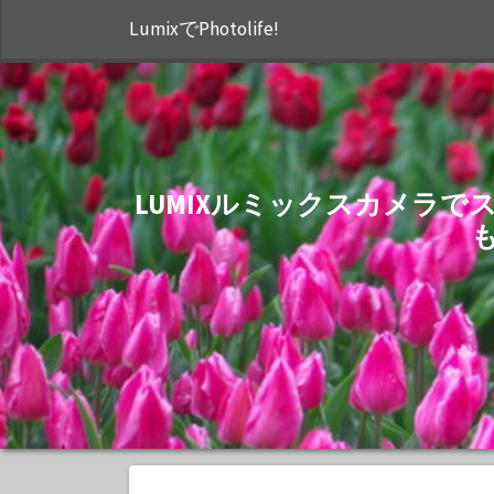
LumixでPhotolife!
LUMIXルミックスカメラ