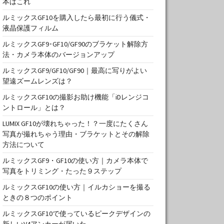
本はこれ
ルミックスGF10を購入したら最初に行う儀式・
液晶保護フィルム
ルミックスGF9･GF10/GF90のブラケット解除方
法・カメラ本体のバージョンアップ
ルミックスGF9/GF10/GF90｜最高に写りがよい
望遠ズームレンズは？
ルミックスGF10の撮影お助け機能「iDレンジコ
ントロール」とは？
LUMIX GF10が壊れちゃった！？一度にたくさん
写真が撮れちゃう理由・ブラケットとその解除
方法について
ルミックスGF9・GF10の使い方｜カメラ本体で
写真をトリミング・たった９ステップ
ルミックスGF10の使い方｜イルカショーを撮る
ときの８つのポイント
ルミックスGF10で使っているピークデザインの
新しいV4アンカーが届いた