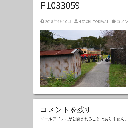
P1033059
Posted on
Posted by
2018年4月10日
HITACHI_TOKIWA1
コメ
コメントを残す
メールアドレスが公開されることはありません