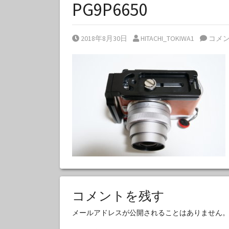
PG9P6650
Posted on
Posted by
2018年8月30日
HITACHI_TOKIWA1
コメ
コメントを残す
メールアドレスが公開されることはありません