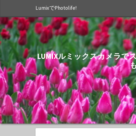
LumixでPhotolife!
LUMIXルミックスカメラ