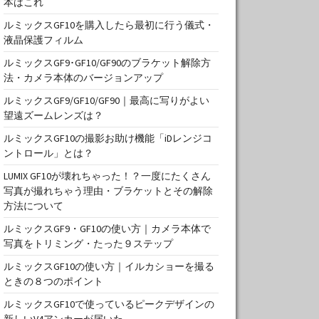
本はこれ
ルミックスGF10を購入したら最初に行う儀式・
液晶保護フィルム
ルミックスGF9･GF10/GF90のブラケット解除方
法・カメラ本体のバージョンアップ
ルミックスGF9/GF10/GF90｜最高に写りがよい
望遠ズームレンズは？
ルミックスGF10の撮影お助け機能「iDレンジコ
ントロール」とは？
LUMIX GF10が壊れちゃった！？一度にたくさん
写真が撮れちゃう理由・ブラケットとその解除
方法について
ルミックスGF9・GF10の使い方｜カメラ本体で
写真をトリミング・たった９ステップ
ルミックスGF10の使い方｜イルカショーを撮る
ときの８つのポイント
ルミックスGF10で使っているピークデザインの
新しいV4アンカーが届いた