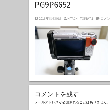
PG9P6652
Posted on
Posted by
2018年8月30日
HITACHI_TOKIWA1
コメ
コメントを残す
メールアドレスが公開されることはありません