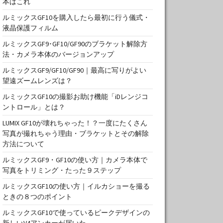
本はこれ
ルミックスGF10を購入したら最初に行う儀式・
液晶保護フィルム
ルミックスGF9･GF10/GF90のブラケット解除方
法・カメラ本体のバージョンアップ
ルミックスGF9/GF10/GF90｜最高に写りがよい
望遠ズームレンズは？
ルミックスGF10の撮影お助け機能「iDレンジコ
ントロール」とは？
LUMIX GF10が壊れちゃった！？一度にたくさん
写真が撮れちゃう理由・ブラケットとその解除
方法について
ルミックスGF9・GF10の使い方｜カメラ本体で
写真をトリミング・たった９ステップ
ルミックスGF10の使い方｜イルカショーを撮る
ときの８つのポイント
ルミックスGF10で使っているピークデザインの
新しいV4アンカーが届いた