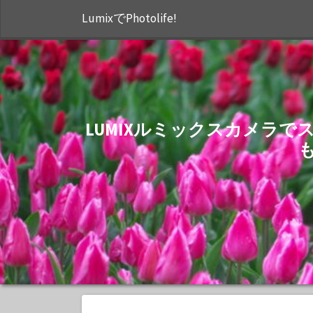
LumixでPhotolife!
LUMIXルミックスカメラ