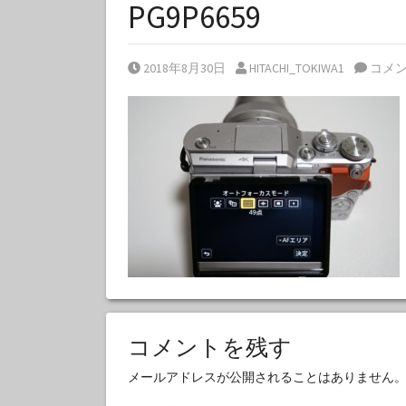
PG9P6659
Posted on
Posted by
2018年8月30日
HITACHI_TOKIWA1
コメ
コメントを残す
メールアドレスが公開されることはありません