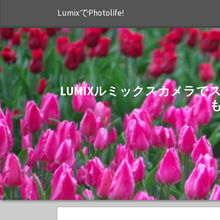
LumixでPhotolife!
LUMIXルミックスカメラ