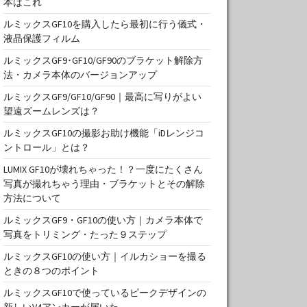
本はこれ
ルミックスGF10を購入したら最初に行う儀式・
液晶保護フィルム
ルミックスGF9･GF10/GF90のブラケット解除方
法・カメラ本体のバージョンアップ
ルミックスGF9/GF10/GF90｜最高に写りがよい
望遠ズームレンズは？
ルミックスGF10の撮影お助け機能「iDレンジコ
ントロール」とは？
LUMIX GF10が壊れちゃった！？一度にたくさん
写真が撮れちゃう理由・ブラケットとその解除
方法について
ルミックスGF9・GF10の使い方｜カメラ本体で
写真をトリミング・たった９ステップ
ルミックスGF10の使い方｜イルカショーを撮る
ときの８つのポイント
ルミックスGF10で使っているピークデザインの
新しいV4アンカーが届いた