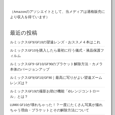
（Amazonのアソシエイトとして、当メディアは適格販売に
より収入を得ています）
最近の投稿
ルミックスGF9/GF10の望遠レンズ・おススメ４本はこれ
ルミックスGF10を購入したら最初に行う儀式・液晶保護フ
ィルム
ルミックスGF9･GF10/GF90のブラケット解除方法・カメラ
本体のバージョンアップ
ルミックスGF9/GF10/GF90｜最高に写りがよい望遠ズーム
レンズは？
ルミックスGF10の撮影お助け機能「iDレンジコントロー
ル」とは？
LUMIX GF10が壊れちゃった！？一度にたくさん写真が撮れ
ちゃう理由・ブラケットとその解除方法について