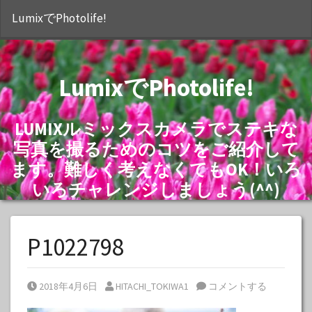
S
LumixでPhotolife!
LumixでPhotolife!
LUMIXルミックスカメラでステキな
写真を撮るためのコツをご紹介して
ます。難しく考えなくてもOK！いろ
いろチャレンジしましょう(^^)
P1022798
Posted on
Posted by
2018年4月6日
HITACHI_TOKIWA1
コメントする