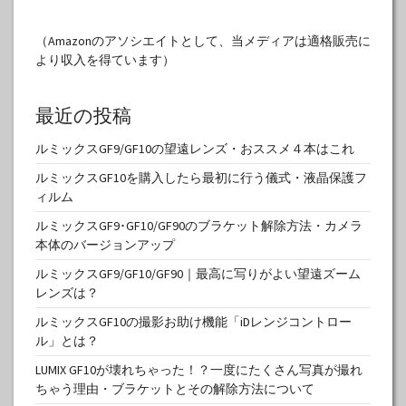
（Amazonのアソシエイトとして、当メディアは適格販売に
より収入を得ています）
最近の投稿
ルミックスGF9/GF10の望遠レンズ・おススメ４本はこれ
ルミックスGF10を購入したら最初に行う儀式・液晶保護フ
ィルム
ルミックスGF9･GF10/GF90のブラケット解除方法・カメラ
本体のバージョンアップ
ルミックスGF9/GF10/GF90｜最高に写りがよい望遠ズーム
レンズは？
ルミックスGF10の撮影お助け機能「iDレンジコントロー
ル」とは？
LUMIX GF10が壊れちゃった！？一度にたくさん写真が撮れ
ちゃう理由・ブラケットとその解除方法について