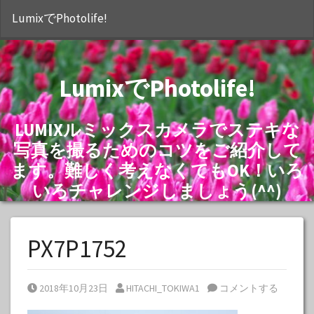
S
LumixでPhotolife!
LumixでPhotolife!
LUMIXルミックスカメラでステキな
写真を撮るためのコツをご紹介して
ます。難しく考えなくてもOK！いろ
いろチャレンジしましょう(^^)
PX7P1752
Posted on
Posted by
2018年10月23日
HITACHI_TOKIWA1
コメントする