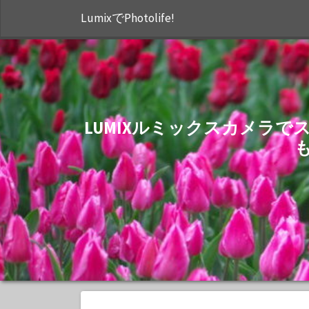
LumixでPhotolife!
LUMIXルミックスカメラ