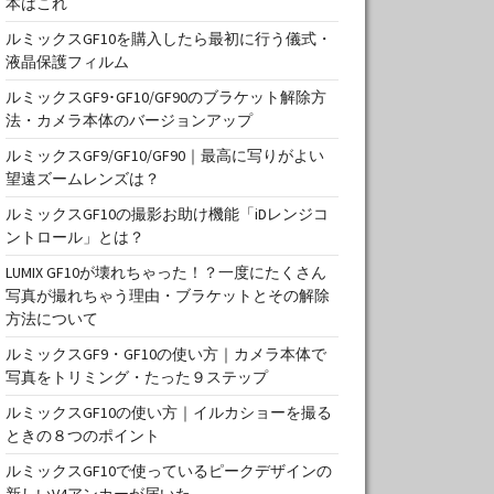
本はこれ
ルミックスGF10を購入したら最初に行う儀式・
液晶保護フィルム
ルミックスGF9･GF10/GF90のブラケット解除方
法・カメラ本体のバージョンアップ
ルミックスGF9/GF10/GF90｜最高に写りがよい
望遠ズームレンズは？
ルミックスGF10の撮影お助け機能「iDレンジコ
ントロール」とは？
LUMIX GF10が壊れちゃった！？一度にたくさん
写真が撮れちゃう理由・ブラケットとその解除
方法について
ルミックスGF9・GF10の使い方｜カメラ本体で
写真をトリミング・たった９ステップ
ルミックスGF10の使い方｜イルカショーを撮る
ときの８つのポイント
ルミックスGF10で使っているピークデザインの
新しいV4アンカーが届いた