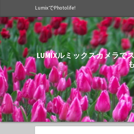
LumixでPhotolife!
LUMIXルミックスカメラ