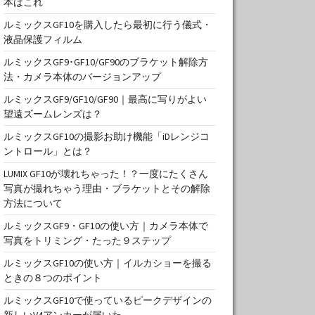
本はこれ
ルミックスGF10を購入したら最初に行う儀式・
液晶保護フィルム
ルミックスGF9･GF10/GF90のブラケット解除方
法・カメラ本体のバージョンアップ
ルミックスGF9/GF10/GF90｜最高に写りがよい
望遠ズームレンズは？
ルミックスGF10の撮影お助け機能「iDレンジコ
ントロール」とは？
LUMIX GF10が壊れちゃった！？一度にたくさん
写真が撮れちゃう理由・ブラケットとその解除
方法について
ルミックスGF9・GF10の使い方｜カメラ本体で
写真をトリミング・たった９ステップ
ルミックスGF10の使い方｜イルカショーを撮る
ときの８つのポイント
ルミックスGF10で使っているピークデザインの
新しいV4アンカーが届いた