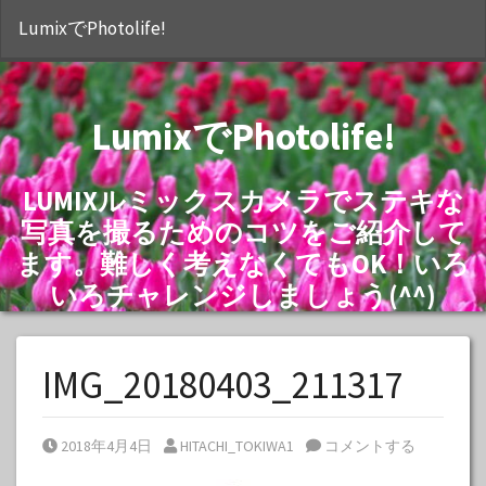
S
LumixでPhotolife!
LumixでPhotolife!
LUMIXルミックスカメラでステキな
写真を撮るためのコツをご紹介して
ます。難しく考えなくてもOK！いろ
いろチャレンジしましょう(^^)
IMG_20180403_211317
Posted on
Posted by
2018年4月4日
HITACHI_TOKIWA1
コメントする