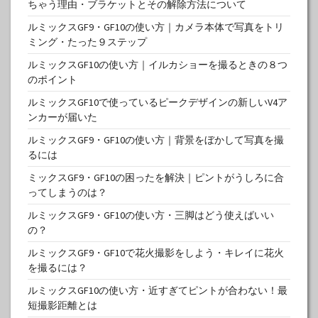
ちゃう理由・ブラケットとその解除方法について
ルミックスGF9・GF10の使い方｜カメラ本体で写真をトリ
ミング・たった９ステップ
ルミックスGF10の使い方｜イルカショーを撮るときの８つ
のポイント
ルミックスGF10で使っているピークデザインの新しいV4ア
ンカーが届いた
ルミックスGF9・GF10の使い方｜背景をぼかして写真を撮
るには
ミックスGF9・GF10の困ったを解決｜ピントがうしろに合
ってしまうのは？
ルミックスGF9・GF10の使い方・三脚はどう使えばいい
の？
ルミックスGF9・GF10で花火撮影をしよう・キレイに花火
を撮るには？
ルミックスGF10の使い方・近すぎてピントが合わない！最
短撮影距離とは