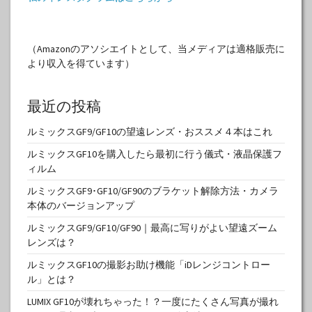
（Amazonのアソシエイトとして、当メディアは適格販売に
より収入を得ています）
最近の投稿
ルミックスGF9/GF10の望遠レンズ・おススメ４本はこれ
ルミックスGF10を購入したら最初に行う儀式・液晶保護フ
ィルム
ルミックスGF9･GF10/GF90のブラケット解除方法・カメラ
本体のバージョンアップ
ルミックスGF9/GF10/GF90｜最高に写りがよい望遠ズーム
レンズは？
ルミックスGF10の撮影お助け機能「iDレンジコントロー
ル」とは？
LUMIX GF10が壊れちゃった！？一度にたくさん写真が撮れ