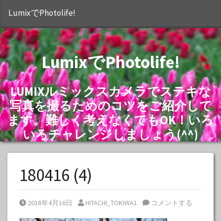
S
LumixでPhotolife!
LumixでPhotolife!
LUMIXルミックスカメラでステキな
写真を撮るためのコツをご紹介して
ます。難しく考えなくてもOK！いろ
いろチャレンジしましょう(^^)
180416 (4)
Posted on
Posted by
2018年4月16日
HITACHI_TOKIWA1
コメントする