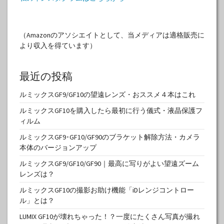
（Amazonのアソシエイトとして、当メディアは適格販売に
より収入を得ています）
最近の投稿
ルミックスGF9/GF10の望遠レンズ・おススメ４本はこれ
ルミックスGF10を購入したら最初に行う儀式・液晶保護フ
ィルム
ルミックスGF9･GF10/GF90のブラケット解除方法・カメラ
本体のバージョンアップ
ルミックスGF9/GF10/GF90｜最高に写りがよい望遠ズーム
レンズは？
ルミックスGF10の撮影お助け機能「iDレンジコントロー
ル」とは？
LUMIX GF10が壊れちゃった！？一度にたくさん写真が撮れ