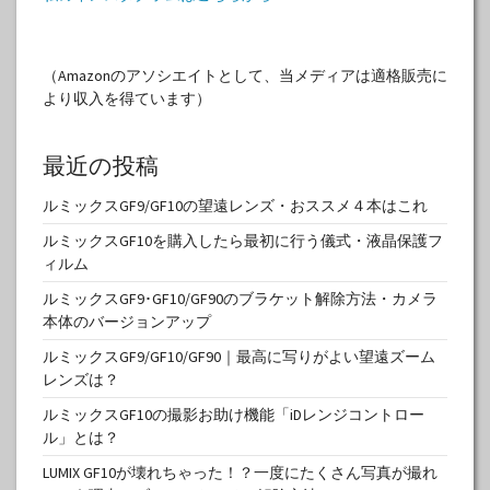
（Amazonのアソシエイトとして、当メディアは適格販売に
より収入を得ています）
最近の投稿
ルミックスGF9/GF10の望遠レンズ・おススメ４本はこれ
ルミックスGF10を購入したら最初に行う儀式・液晶保護フ
ィルム
ルミックスGF9･GF10/GF90のブラケット解除方法・カメラ
本体のバージョンアップ
ルミックスGF9/GF10/GF90｜最高に写りがよい望遠ズーム
レンズは？
ルミックスGF10の撮影お助け機能「iDレンジコントロー
ル」とは？
LUMIX GF10が壊れちゃった！？一度にたくさん写真が撮れ