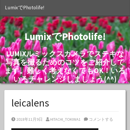
S
LumixでPhotolife!
LumixでPhotolife!
LUMIXルミックスカメラでステキな
写真を撮るためのコツをご紹介して
ます。難しく考えなくてもOK！いろ
いろチャレンジしましょう(^^)
leicalens
Posted on
Posted by
2018年11月9日
HITACHI_TOKIWA1
コメントする