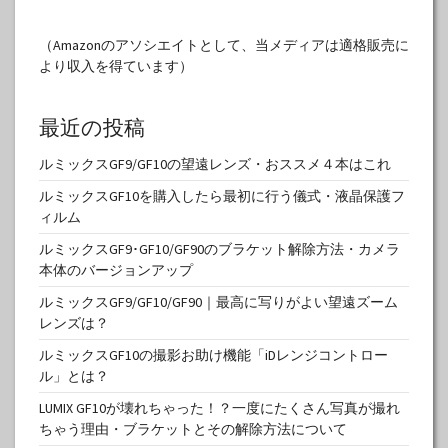
（Amazonのアソシエイトとして、当メディアは適格販売に
より収入を得ています）
最近の投稿
ルミックスGF9/GF10の望遠レンズ・おススメ４本はこれ
ルミックスGF10を購入したら最初に行う儀式・液晶保護フ
ィルム
ルミックスGF9･GF10/GF90のブラケット解除方法・カメラ
本体のバージョンアップ
ルミックスGF9/GF10/GF90｜最高に写りがよい望遠ズーム
レンズは？
ルミックスGF10の撮影お助け機能「iDレンジコントロー
ル」とは？
LUMIX GF10が壊れちゃった！？一度にたくさん写真が撮れ
ちゃう理由・ブラケットとその解除方法について