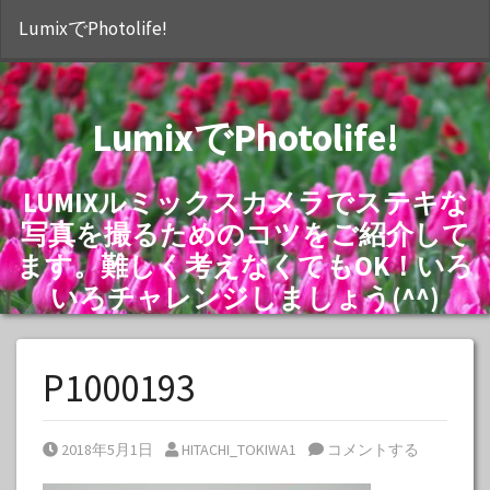
S
LumixでPhotolife!
LumixでPhotolife!
LUMIXルミックスカメラでステキな
写真を撮るためのコツをご紹介して
ます。難しく考えなくてもOK！いろ
いろチャレンジしましょう(^^)
P1000193
Posted on
Posted by
2018年5月1日
HITACHI_TOKIWA1
コメントする