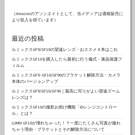
（Amazonのアソシエイトとして、当メディアは適格販売に
より収入を得ています）
最近の投稿
ルミックスGF9/GF10の望遠レンズ・おススメ４本はこれ
ルミックスGF10を購入したら最初に行う儀式・液晶保護フ
ィルム
ルミックスGF9･GF10/GF90のブラケット解除方法・カメラ
本体のバージョンアップ
ルミックスGF9/GF10/GF90｜最高に写りがよい望遠ズーム
レンズは？
ルミックスGF10の撮影お助け機能「iDレンジコントロー
ル」とは？
LUMIX GF10が壊れちゃった！？一度にたくさん写真が撮れ
ちゃう理由・ブラケットとその解除方法について