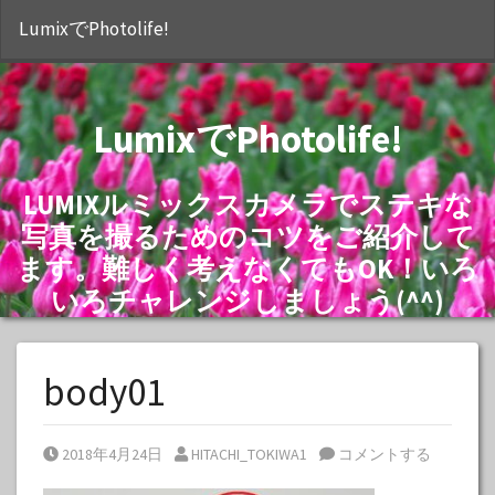
S
LumixでPhotolife!
LumixでPhotolife!
LUMIXルミックスカメラでステキな
写真を撮るためのコツをご紹介して
ます。難しく考えなくてもOK！いろ
いろチャレンジしましょう(^^)
body01
Posted on
Posted by
2018年4月24日
HITACHI_TOKIWA1
コメントする