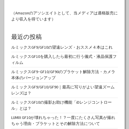
（Amazonのアソシエイトとして、当メディアは適格販売に
より収入を得ています）
最近の投稿
ルミックスGF9/GF10の望遠レンズ・おススメ４本はこれ
ルミックスGF10を購入したら最初に行う儀式・液晶保護フ
ィルム
ルミックスGF9･GF10/GF90のブラケット解除方法・カメラ
本体のバージョンアップ
ルミックスGF9/GF10/GF90｜最高に写りがよい望遠ズーム
レンズは？
ルミックスGF10の撮影お助け機能「iDレンジコントロー
ル」とは？
LUMIX GF10が壊れちゃった！？一度にたくさん写真が撮れ
ちゃう理由・ブラケットとその解除方法について