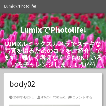
S
LumixでPhotolife!
LumixでPhotolife!
LUMIXルミックスカメラでステキな
写真を撮るためのコツをご紹介して
ます。難しく考えなくてもOK！いろ
いろチャレンジしましょう(^^)
body02
Posted on
Posted by
2018年4月24日
HITACHI_TOKIWA1
コメントする