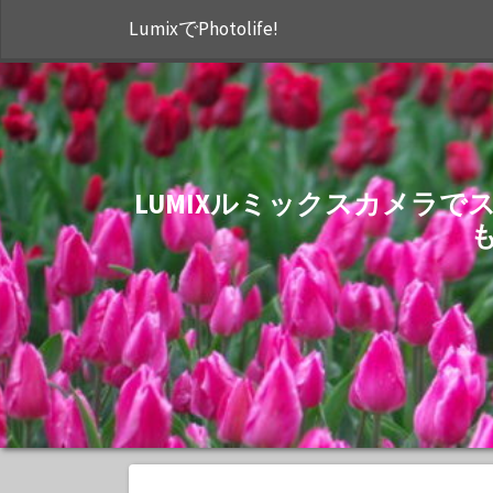
LumixでPhotolife!
LUMIXルミックスカメラ