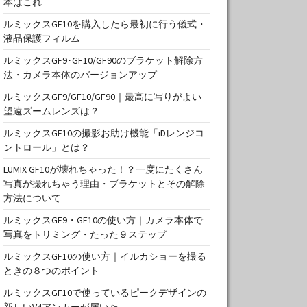
本はこれ
ルミックスGF10を購入したら最初に行う儀式・
液晶保護フィルム
ルミックスGF9･GF10/GF90のブラケット解除方
法・カメラ本体のバージョンアップ
ルミックスGF9/GF10/GF90｜最高に写りがよい
望遠ズームレンズは？
ルミックスGF10の撮影お助け機能「iDレンジコ
ントロール」とは？
LUMIX GF10が壊れちゃった！？一度にたくさん
写真が撮れちゃう理由・ブラケットとその解除
方法について
ルミックスGF9・GF10の使い方｜カメラ本体で
写真をトリミング・たった９ステップ
ルミックスGF10の使い方｜イルカショーを撮る
ときの８つのポイント
ルミックスGF10で使っているピークデザインの
新しいV4アンカーが届いた