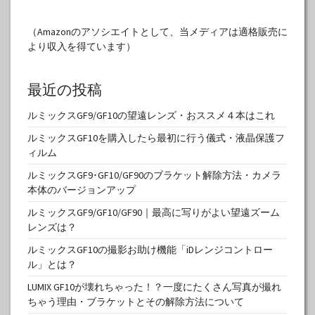
（Amazonのアソシエイトとして、当メディアは適格販売に
より収入を得ています）
最近の投稿
ルミックスGF9/GF10の望遠レンズ・おススメ４本はこれ
ルミックスGF10を購入したら最初に行う儀式・液晶保護フ
ィルム
ルミックスGF9･GF10/GF90のブラケット解除方法・カメラ
本体のバージョンアップ
ルミックスGF9/GF10/GF90｜最高に写りがよい望遠ズーム
レンズは？
ルミックスGF10の撮影お助け機能「iDレンジコントロー
ル」とは？
LUMIX GF10が壊れちゃった！？一度にたくさん写真が撮れ
ちゃう理由・ブラケットとその解除方法について