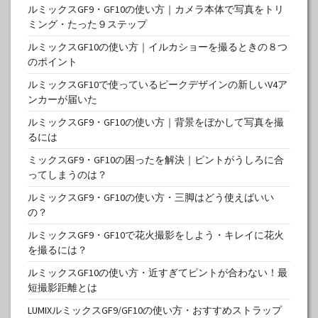
ルミックスGF9・GF10の使い方｜カメラ本体で写真をトリ
ミング・たった９ステップ
ルミックスGF10の使い方｜イルカショーを撮るときの８つ
のポイント
ルミックスGF10で使っているピークデザインの新しいV4ア
ンカーが届いた
ルミックスGF9・GF10の使い方｜背景をぼかして写真を撮
るには
ミックスGF9・GF10の困ったを解決｜ピントがうしろに合
ってしまうのは？
ルミックスGF9・GF10の使い方・三脚はどう使えばいい
の？
ルミックスGF9・GF10で花火撮影をしよう・キレイに花火
を撮るには？
ルミックスGF10の使い方・近すぎてピントが合わない！最
短撮影距離とは
LUMIXルミックスGF9/GF10の使い方・おすすめストラップ