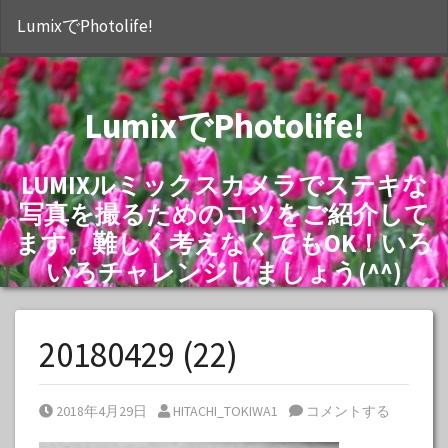
S
LumixでPhotolife!
LumixでPhotolife!
LUMIXルミックスカメラでステキな
写真を撮るためのコツをご紹介して
ます。難しく考えなくてもOK！いろ
いろチャレンジしましょう(^^)
20180429 (22)
Posted on
Posted by
2018年4月29日
HITACHI_TOKIWA1
コメントする