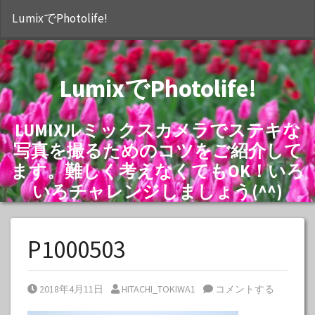
S
LumixでPhotolife!
LumixでPhotolife!
LUMIXルミックスカメラでステキな
写真を撮るためのコツをご紹介して
ます。難しく考えなくてもOK！いろ
いろチャレンジしましょう(^^)
P1000503
Posted on
Posted by
2018年4月11日
HITACHI_TOKIWA1
コメントする