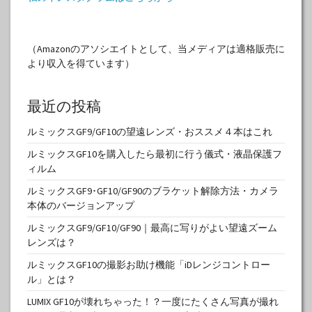
（Amazonのアソシエイトとして、当メディアは適格販売に
より収入を得ています）
最近の投稿
ルミックスGF9/GF10の望遠レンズ・おススメ４本はこれ
ルミックスGF10を購入したら最初に行う儀式・液晶保護フ
ィルム
ルミックスGF9･GF10/GF90のブラケット解除方法・カメラ
本体のバージョンアップ
ルミックスGF9/GF10/GF90｜最高に写りがよい望遠ズーム
レンズは？
ルミックスGF10の撮影お助け機能「iDレンジコントロー
ル」とは？
LUMIX GF10が壊れちゃった！？一度にたくさん写真が撮れ