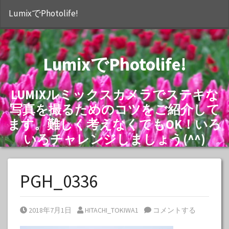
S
LumixでPhotolife!
LumixでPhotolife!
LUMIXルミックスカメラでステキな
写真を撮るためのコツをご紹介して
ます。難しく考えなくてもOK！いろ
いろチャレンジしましょう(^^)
PGH_0336
Posted on
Posted by
2018年7月1日
HITACHI_TOKIWA1
コメントする