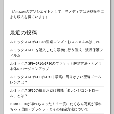
（Amazonのアソシエイトとして、当メディアは適格販売に
より収入を得ています）
最近の投稿
ルミックスGF9/GF10の望遠レンズ・おススメ４本はこれ
ルミックスGF10を購入したら最初に行う儀式・液晶保護フ
ィルム
ルミックスGF9･GF10/GF90のブラケット解除方法・カメラ
本体のバージョンアップ
ルミックスGF9/GF10/GF90｜最高に写りがよい望遠ズーム
レンズは？
ルミックスGF10の撮影お助け機能「iDレンジコントロー
ル」とは？
LUMIX GF10が壊れちゃった！？一度にたくさん写真が撮れ
ちゃう理由・ブラケットとその解除方法について