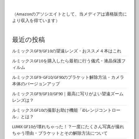
（Amazonのアソシエイトとして、当メディアは適格販売に
より収入を得ています）
最近の投稿
ルミックスGF9/GF10の望遠レンズ・おススメ４本はこれ
ルミックスGF10を購入したら最初に行う儀式・液晶保護フ
ィルム
ルミックスGF9･GF10/GF90のブラケット解除方法・カメラ
本体のバージョンアップ
ルミックスGF9/GF10/GF90｜最高に写りがよい望遠ズーム
レンズは？
ルミックスGF10の撮影お助け機能「iDレンジコントロー
ル」とは？
LUMIX GF10が壊れちゃった！？一度にたくさん写真が撮れ
ちゃう理由・ブラケットとその解除方法について