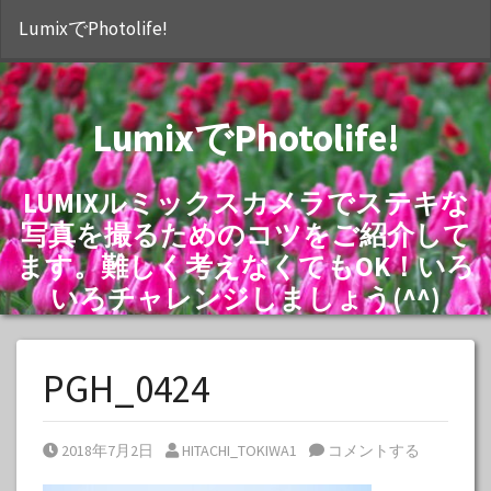
S
LumixでPhotolife!
LumixでPhotolife!
LUMIXルミックスカメラでステキな
写真を撮るためのコツをご紹介して
ます。難しく考えなくてもOK！いろ
いろチャレンジしましょう(^^)
PGH_0424
Posted on
Posted by
2018年7月2日
HITACHI_TOKIWA1
コメントする