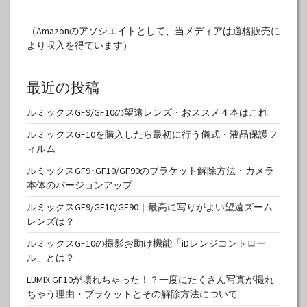
（Amazonのアソシエイトとして、当メディアは適格販売に
より収入を得ています）
最近の投稿
ルミックスGF9/GF10の望遠レンズ・おススメ４本はこれ
ルミックスGF10を購入したら最初に行う儀式・液晶保護フ
ィルム
ルミックスGF9･GF10/GF90のブラケット解除方法・カメラ
本体のバージョンアップ
ルミックスGF9/GF10/GF90｜最高に写りがよい望遠ズーム
レンズは？
ルミックスGF10の撮影お助け機能「iDレンジコントロー
ル」とは？
LUMIX GF10が壊れちゃった！？一度にたくさん写真が撮れ
ちゃう理由・ブラケットとその解除方法について