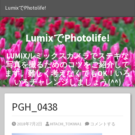
S
LumixでPhotolife!
LumixでPhotolife!
LUMIXルミックスカメラでステキな
写真を撮るためのコツをご紹介して
ます。難しく考えなくてもOK！いろ
いろチャレンジしましょう(^^)
PGH_0438
Posted on
Posted by
2018年7月2日
HITACHI_TOKIWA1
コメントする