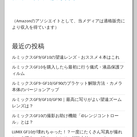
（Amazonのアソシエイトとして、当メディアは適格販売に
より収入を得ています）
最近の投稿
ルミックスGF9/GF10の望遠レンズ・おススメ４本はこれ
ルミックスGF10を購入したら最初に行う儀式・液晶保護フ
ィルム
ルミックスGF9･GF10/GF90のブラケット解除方法・カメラ
本体のバージョンアップ
ルミックスGF9/GF10/GF90｜最高に写りがよい望遠ズーム
レンズは？
ルミックスGF10の撮影お助け機能「iDレンジコントロー
ル」とは？
LUMIX GF10が壊れちゃった！？一度にたくさん写真が撮れ