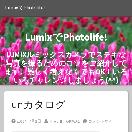
S
LumixでPhotolife!
LumixでPhotolife!
LUMIXルミックスカメラでステキな
写真を撮るためのコツをご紹介して
ます。難しく考えなくてもOK！いろ
いろチャレンジしましょう(^^)
unカタログ
Posted on
Posted by
2018年7月2日
HITACHI_TOKIWA1
コメントする