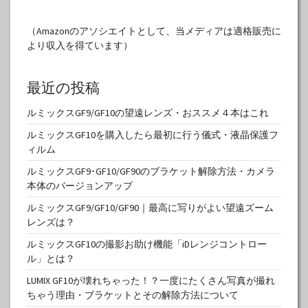
（Amazonのアソシエイトとして、当メディアは適格販売に
より収入を得ています）
最近の投稿
ルミックスGF9/GF10の望遠レンズ・おススメ４本はこれ
ルミックスGF10を購入したら最初に行う儀式・液晶保護フ
ィルム
ルミックスGF9･GF10/GF90のブラケット解除方法・カメラ
本体のバージョンアップ
ルミックスGF9/GF10/GF90｜最高に写りがよい望遠ズーム
レンズは？
ルミックスGF10の撮影お助け機能「iDレンジコントロー
ル」とは？
LUMIX GF10が壊れちゃった！？一度にたくさん写真が撮れ
ちゃう理由・ブラケットとその解除方法について