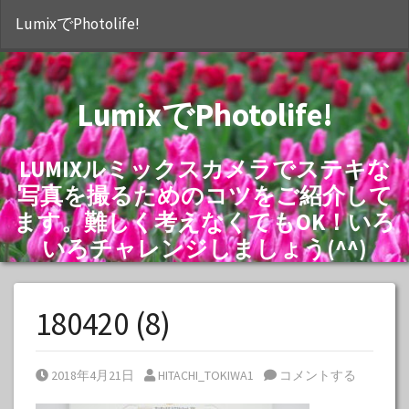
S
LumixでPhotolife!
LumixでPhotolife!
LUMIXルミックスカメラでステキな
写真を撮るためのコツをご紹介して
ます。難しく考えなくてもOK！いろ
いろチャレンジしましょう(^^)
180420 (8)
Posted on
Posted by
2018年4月21日
HITACHI_TOKIWA1
コメントする