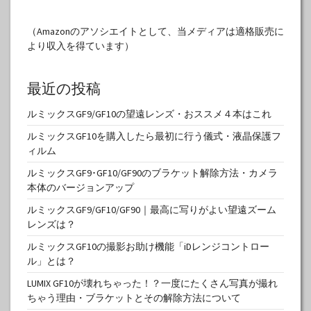
（Amazonのアソシエイトとして、当メディアは適格販売に
より収入を得ています）
最近の投稿
ルミックスGF9/GF10の望遠レンズ・おススメ４本はこれ
ルミックスGF10を購入したら最初に行う儀式・液晶保護フ
ィルム
ルミックスGF9･GF10/GF90のブラケット解除方法・カメラ
本体のバージョンアップ
ルミックスGF9/GF10/GF90｜最高に写りがよい望遠ズーム
レンズは？
ルミックスGF10の撮影お助け機能「iDレンジコントロー
ル」とは？
LUMIX GF10が壊れちゃった！？一度にたくさん写真が撮れ
ちゃう理由・ブラケットとその解除方法について