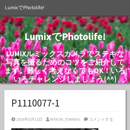
S
LumixでPhotolife!
LumixでPhotolife!
LUMIXルミックスカメラでステキな
写真を撮るためのコツをご紹介して
ます。難しく考えなくてもOK！いろ
いろチャレンジしましょう(^^)
P1110077-1
Posted on
Posted by
2018年5月12日
HITACHI_TOKIWA1
コメントする