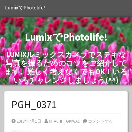
S
LumixでPhotolife!
LumixでPhotolife!
LUMIXルミックスカメラでステキな
写真を撮るためのコツをご紹介して
ます。難しく考えなくてもOK！いろ
いろチャレンジしましょう(^^)
PGH_0371
Posted on
Posted by
2018年7月1日
HITACHI_TOKIWA1
コメントする