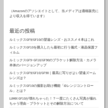
（Amazonのアソシエイトとして、当メディアは適格販売に
より収入を得ています）
最近の投稿
ルミックスGF9/GF10の望遠レンズ・おススメ４本はこれ
ルミックスGF10を購入したら最初に行う儀式・液晶保護フ
ィルム
ルミックスGF9･GF10/GF90のブラケット解除方法・カメラ
本体のバージョンアップ
ルミックスGF9/GF10/GF90｜最高に写りがよい望遠ズーム
レンズは？
ルミックスGF10の撮影お助け機能「iDレンジコントロー
ル」とは？
LUMIX GF10が壊れちゃった！？一度にたくさん写真が撮れ
ちゃう理由・ブラケットとその解除方法について