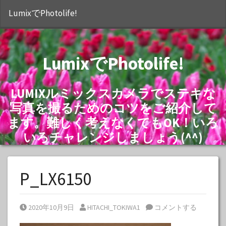
S
LumixでPhotolife!
LumixでPhotolife!
LUMIXルミックスカメラでステキな
写真を撮るためのコツをご紹介して
ます。難しく考えなくてもOK！いろ
いろチャレンジしましょう(^^)
P_LX6150
Posted on
Posted by
2020年10月9日
HITACHI_TOKIWA1
コメントする