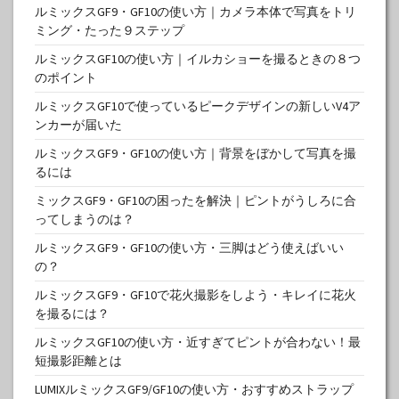
ルミックスGF9・GF10の使い方｜カメラ本体で写真をトリ
ミング・たった９ステップ
ルミックスGF10の使い方｜イルカショーを撮るときの８つ
のポイント
ルミックスGF10で使っているピークデザインの新しいV4ア
ンカーが届いた
ルミックスGF9・GF10の使い方｜背景をぼかして写真を撮
るには
ミックスGF9・GF10の困ったを解決｜ピントがうしろに合
ってしまうのは？
ルミックスGF9・GF10の使い方・三脚はどう使えばいい
の？
ルミックスGF9・GF10で花火撮影をしよう・キレイに花火
を撮るには？
ルミックスGF10の使い方・近すぎてピントが合わない！最
短撮影距離とは
LUMIXルミックスGF9/GF10の使い方・おすすめストラップ