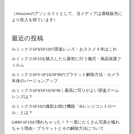
（Amazonのアソシエイトとして、当メディアは適格販売に
より収入を得ています）
最近の投稿
ルミックスGF9/GF10の望遠レンズ・おススメ４本はこれ
ルミックスGF10を購入したら最初に行う儀式・液晶保護フ
ィルム
ルミックスGF9･GF10/GF90のブラケット解除方法・カメラ
本体のバージョンアップ
ルミックスGF9/GF10/GF90｜最高に写りがよい望遠ズーム
レンズは？
ルミックスGF10の撮影お助け機能「iDレンジコントロー
ル」とは？
LUMIX GF10が壊れちゃった！？一度にたくさん写真が撮れ
ちゃう理由・ブラケットとその解除方法について