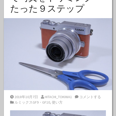
たった９ステップ
Posted on
Posted by
2018年10月7日
HITACHI_TOKIWA1
コメントする
Posted in
ルミックスGF9・GF10
,
使い方