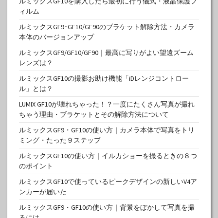
ルミックスGF10を購入したら最初に行う儀式・液晶保護フ
ィルム
ルミックスGF9･GF10/GF90のブラケット解除方法・カメラ
本体のバージョンアップ
ルミックスGF9/GF10/GF90｜最高に写りがよい望遠ズーム
レンズは？
ルミックスGF10の撮影お助け機能「iDレンジコントロー
ル」とは？
LUMIX GF10が壊れちゃった！？一度にたくさん写真が撮れ
ちゃう理由・ブラケットとその解除方法について
ルミックスGF9・GF10の使い方｜カメラ本体で写真をトリ
ミング・たった９ステップ
ルミックスGF10の使い方｜イルカショーを撮るときの８つ
のポイント
ルミックスGF10で使っているピークデザインの新しいV4ア
ンカーが届いた
ルミックスGF9・GF10の使い方｜背景をぼかして写真を撮
るには