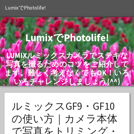
S
LumixでPhotolife!
LumixでPhotolife!
LUMIXルミックスカメラでステキな
写真を撮るためのコツをご紹介して
ます。難しく考えなくてもOK！いろ
いろチャレンジしましょう(^^)
ルミックスGF9・GF10
の使い方｜カメラ本体
で写真をトリミング・