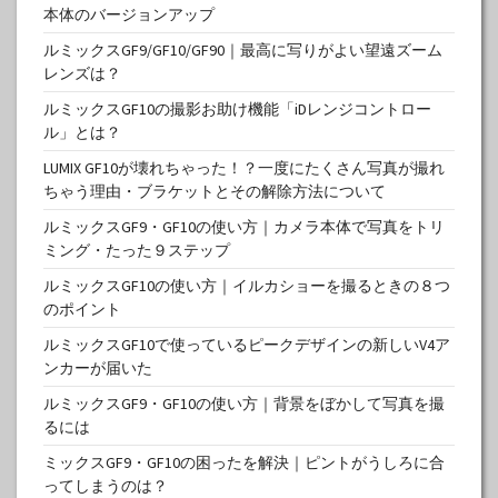
本体のバージョンアップ
ルミックスGF9/GF10/GF90｜最高に写りがよい望遠ズーム
レンズは？
ルミックスGF10の撮影お助け機能「iDレンジコントロー
ル」とは？
LUMIX GF10が壊れちゃった！？一度にたくさん写真が撮れ
ちゃう理由・ブラケットとその解除方法について
ルミックスGF9・GF10の使い方｜カメラ本体で写真をトリ
ミング・たった９ステップ
ルミックスGF10の使い方｜イルカショーを撮るときの８つ
のポイント
ルミックスGF10で使っているピークデザインの新しいV4ア
ンカーが届いた
ルミックスGF9・GF10の使い方｜背景をぼかして写真を撮
るには
ミックスGF9・GF10の困ったを解決｜ピントがうしろに合
ってしまうのは？