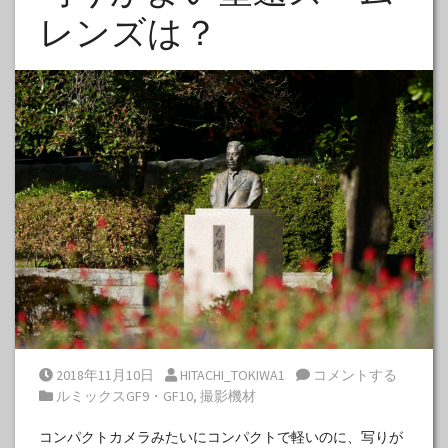
レンズは？
Posted on
Posted by
2018年11月10日
HITACHI_TOKIWA1
コメントする
Posted in
ルミックスGF9・GF10
,
撮影機材
コンパクトカメラみたいにコンパクトで軽いのに、写りが