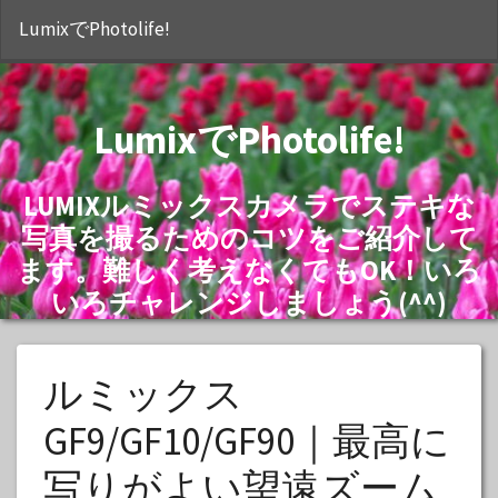
S
LumixでPhotolife!
LumixでPhotolife!
LUMIXルミックスカメラでステキな
写真を撮るためのコツをご紹介して
ます。難しく考えなくてもOK！いろ
いろチャレンジしましょう(^^)
ルミックス
GF9/GF10/GF90｜最高に
写りがよい望遠ズーム