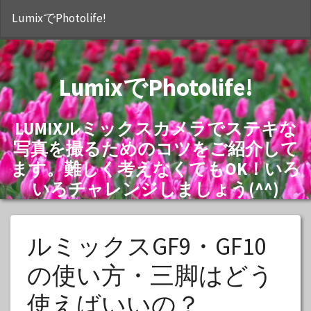
S
LumixでPhotolife!
LumixでPhotolife!
LUMIXルミックスカメラでステキな
写真を撮るためのコツをご紹介して
ます。難しく考えなくてもOK！いろ
いろチャレンジしましょう(^^)
ルミックスGF9・GF10
の使い方・三脚はどう
使えばいいの？