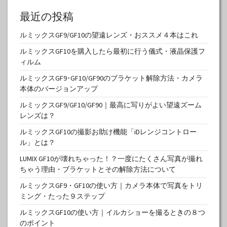
最近の投稿
ルミックスGF9/GF10の望遠レンズ・おススメ４本はこれ
ルミックスGF10を購入したら最初に行う儀式・液晶保護フ
ィルム
ルミックスGF9･GF10/GF90のブラケット解除方法・カメラ
本体のバージョンアップ
ルミックスGF9/GF10/GF90｜最高に写りがよい望遠ズーム
レンズは？
ルミックスGF10の撮影お助け機能「iDレンジコントロー
ル」とは？
LUMIX GF10が壊れちゃった！？一度にたくさん写真が撮れ
ちゃう理由・ブラケットとその解除方法について
ルミックスGF9・GF10の使い方｜カメラ本体で写真をトリ
ミング・たった９ステップ
ルミックスGF10の使い方｜イルカショーを撮るときの８つ
のポイント