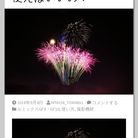
Posted on
Posted by
2018年9月4日
HITACHI_TOKIWA1
コメントする
Posted in
ルミックスGF9・GF10
,
使い方
,
撮影機材