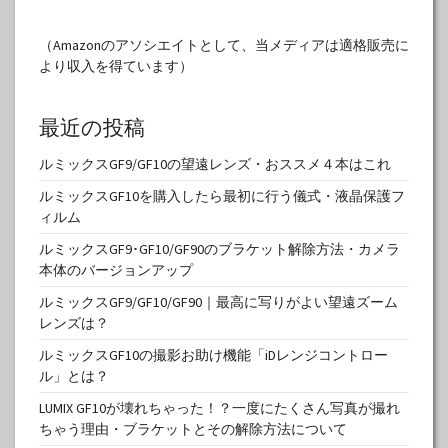
（Amazonのアソシエイトとして、当メディアは適格販売に
より収入を得ています）
最近の投稿
ルミックスGF9/GF10の望遠レンズ・おススメ４本はこれ
ルミックスGF10を購入したら最初に行う儀式・液晶保護フ
ィルム
ルミックスGF9･GF10/GF90のブラケット解除方法・カメラ
本体のバージョンアップ
ルミックスGF9/GF10/GF90｜最高に写りがよい望遠ズーム
レンズは？
ルミックスGF10の撮影お助け機能「iDレンジコントロー
ル」とは？
LUMIX GF10が壊れちゃった！？一度にたくさん写真が撮れ
ちゃう理由・ブラケットとその解除方法について