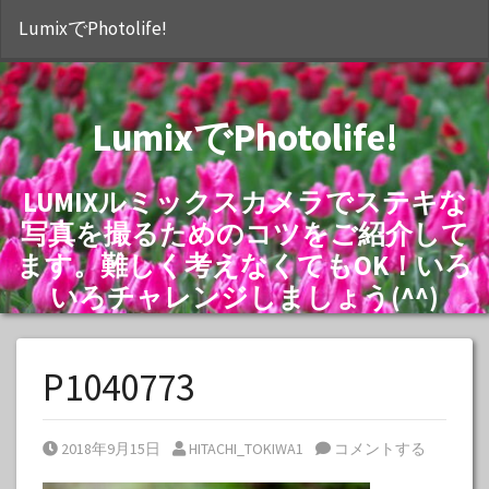
S
LumixでPhotolife!
LumixでPhotolife!
LUMIXルミックスカメラでステキな
写真を撮るためのコツをご紹介して
ます。難しく考えなくてもOK！いろ
いろチャレンジしましょう(^^)
P1040773
Posted on
Posted by
2018年9月15日
HITACHI_TOKIWA1
コメントする