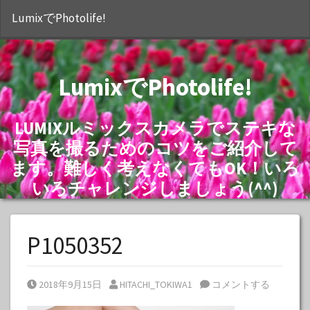
S
LumixでPhotolife!
LumixでPhotolife!
LUMIXルミックスカメラでステキな
写真を撮るためのコツをご紹介して
ます。難しく考えなくてもOK！いろ
いろチャレンジしましょう(^^)
P1050352
Posted on
Posted by
2018年9月15日
HITACHI_TOKIWA1
コメントする