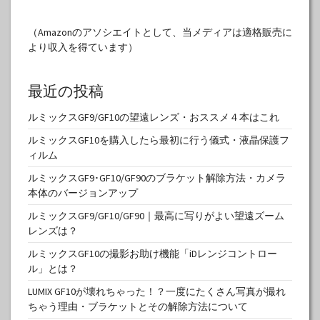
（Amazonのアソシエイトとして、当メディアは適格販売に
より収入を得ています）
最近の投稿
ルミックスGF9/GF10の望遠レンズ・おススメ４本はこれ
ルミックスGF10を購入したら最初に行う儀式・液晶保護フ
ィルム
ルミックスGF9･GF10/GF90のブラケット解除方法・カメラ
本体のバージョンアップ
ルミックスGF9/GF10/GF90｜最高に写りがよい望遠ズーム
レンズは？
ルミックスGF10の撮影お助け機能「iDレンジコントロー
ル」とは？
LUMIX GF10が壊れちゃった！？一度にたくさん写真が撮れ
ちゃう理由・ブラケットとその解除方法について