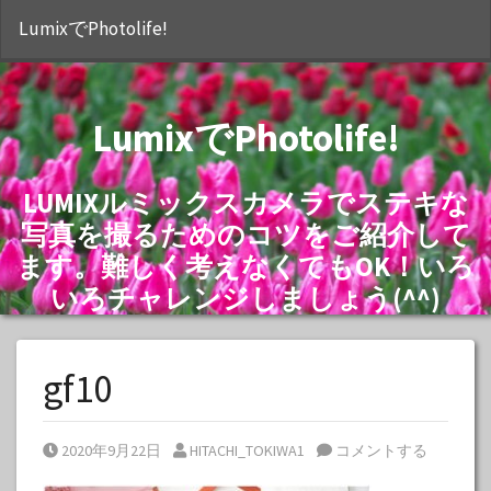
S
LumixでPhotolife!
LumixでPhotolife!
LUMIXルミックスカメラでステキな
写真を撮るためのコツをご紹介して
ます。難しく考えなくてもOK！いろ
いろチャレンジしましょう(^^)
gf10
Posted on
Posted by
2020年9月22日
HITACHI_TOKIWA1
コメントする