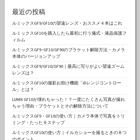
最近の投稿
ルミックスGF9/GF10の望遠レンズ・おススメ４本はこれ
ルミックスGF10を購入したら最初に行う儀式・液晶保護フ
ィルム
ルミックスGF9･GF10/GF90のブラケット解除方法・カメラ
本体のバージョンアップ
ルミックスGF9/GF10/GF90｜最高に写りがよい望遠ズーム
レンズは？
ルミックスGF10の撮影お助け機能「iDレンジコントロー
ル」とは？
LUMIX GF10が壊れちゃった！？一度にたくさん写真が撮れ
ちゃう理由・ブラケットとその解除方法について
ルミックスGF9・GF10の使い方｜カメラ本体で写真をトリ
ミング・たった９ステップ
ルミックスGF10の使い方｜イルカショーを撮るときの８つ
のポイント