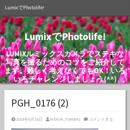
S
LumixでPhotolife!
LumixでPhotolife!
LUMIXルミックスカメラでステキな
写真を撮るためのコツをご紹介して
ます。難しく考えなくてもOK！いろ
いろチャレンジしましょう(^^)
PGH_0176 (2)
Posted on
Posted by
2018年6月26日
HITACHI_TOKIWA1
コメントする