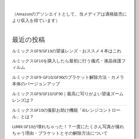
（Amazonのアソシエイトとして、当メディアは適格販売に
より収入を得ています）
最近の投稿
ルミックスGF9/GF10の望遠レンズ・おススメ４本はこれ
ルミックスGF10を購入したら最初に行う儀式・液晶保護フ
ィルム
ルミックスGF9･GF10/GF90のブラケット解除方法・カメラ
本体のバージョンアップ
ルミックスGF9/GF10/GF90｜最高に写りがよい望遠ズーム
レンズは？
ルミックスGF10の撮影お助け機能「iDレンジコントロー
ル」とは？
LUMIX GF10が壊れちゃった！？一度にたくさん写真が撮れ
ちゃう理由・ブラケットとその解除方法について