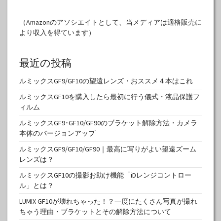
（Amazonのアソシエイトとして、当メディアは適格販売に
より収入を得ています）
最近の投稿
ルミックスGF9/GF10の望遠レンズ・おススメ４本はこれ
ルミックスGF10を購入したら最初に行う儀式・液晶保護フ
ィルム
ルミックスGF9･GF10/GF90のブラケット解除方法・カメラ
本体のバージョンアップ
ルミックスGF9/GF10/GF90｜最高に写りがよい望遠ズーム
レンズは？
ルミックスGF10の撮影お助け機能「iDレンジコントロー
ル」とは？
LUMIX GF10が壊れちゃった！？一度にたくさん写真が撮れ
ちゃう理由・ブラケットとその解除方法について