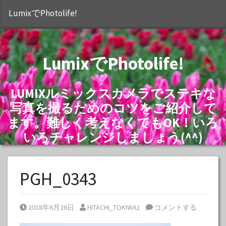
S
LumixでPhotolife!
LumixでPhotolife!
LUMIXルミックスカメラでステキな
写真を撮るためのコツをご紹介して
ます。難しく考えなくてもOK！いろ
いろチャレンジしましょう(^^)
PGH_0343
Posted on
Posted by
2018年6月26日
HITACHI_TOKIWA1
コメントする