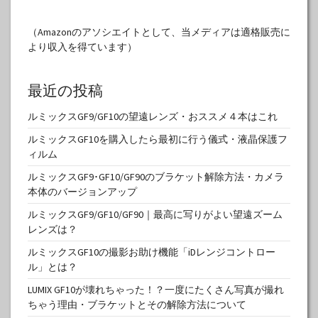
（Amazonのアソシエイトとして、当メディアは適格販売に
より収入を得ています）
最近の投稿
ルミックスGF9/GF10の望遠レンズ・おススメ４本はこれ
ルミックスGF10を購入したら最初に行う儀式・液晶保護フ
ィルム
ルミックスGF9･GF10/GF90のブラケット解除方法・カメラ
本体のバージョンアップ
ルミックスGF9/GF10/GF90｜最高に写りがよい望遠ズーム
レンズは？
ルミックスGF10の撮影お助け機能「iDレンジコントロー
ル」とは？
LUMIX GF10が壊れちゃった！？一度にたくさん写真が撮れ
ちゃう理由・ブラケットとその解除方法について