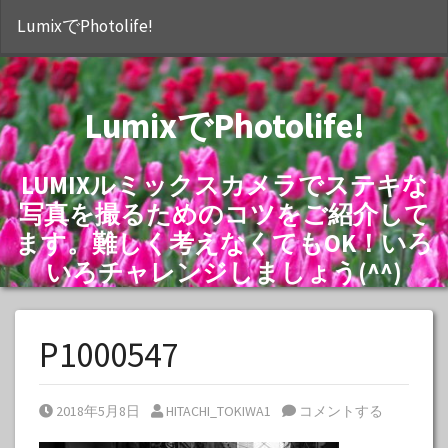
S
LumixでPhotolife!
LumixでPhotolife!
LUMIXルミックスカメラでステキな
写真を撮るためのコツをご紹介して
ます。難しく考えなくてもOK！いろ
いろチャレンジしましょう(^^)
P1000547
Posted on
Posted by
2018年5月8日
HITACHI_TOKIWA1
コメントする