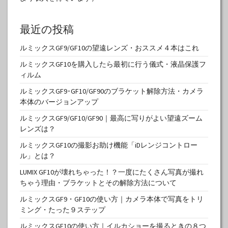
最近の投稿
ルミックスGF9/GF10の望遠レンズ・おススメ４本はこれ
ルミックスGF10を購入したら最初に行う儀式・液晶保護フ
ィルム
ルミックスGF9･GF10/GF90のブラケット解除方法・カメラ
本体のバージョンアップ
ルミックスGF9/GF10/GF90｜最高に写りがよい望遠ズーム
レンズは？
ルミックスGF10の撮影お助け機能「iDレンジコントロー
ル」とは？
LUMIX GF10が壊れちゃった！？一度にたくさん写真が撮れ
ちゃう理由・ブラケットとその解除方法について
ルミックスGF9・GF10の使い方｜カメラ本体で写真をトリ
ミング・たった９ステップ
ルミックスGF10の使い方｜イルカショーを撮るときの８つ