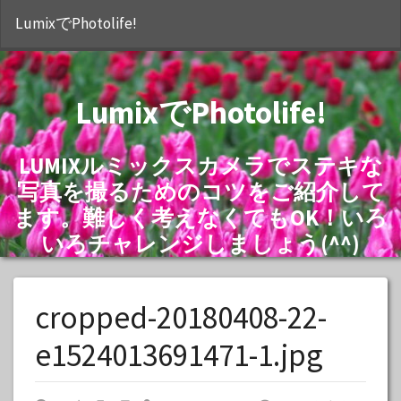
S
LumixでPhotolife!
LumixでPhotolife!
LUMIXルミックスカメラでステキな
写真を撮るためのコツをご紹介して
ます。難しく考えなくてもOK！いろ
いろチャレンジしましょう(^^)
cropped-20180408-22-
e1524013691471-1.jpg