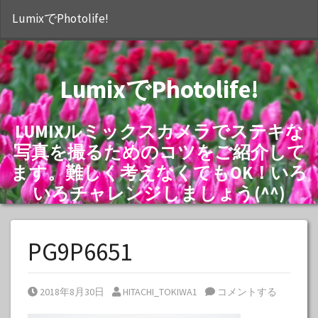
S
LumixでPhotolife!
LumixでPhotolife!
LUMIXルミックスカメラでステキな
写真を撮るためのコツをご紹介して
ます。難しく考えなくてもOK！いろ
いろチャレンジしましょう(^^)
PG9P6651
Posted on
Posted by
2018年8月30日
HITACHI_TOKIWA1
コメントする