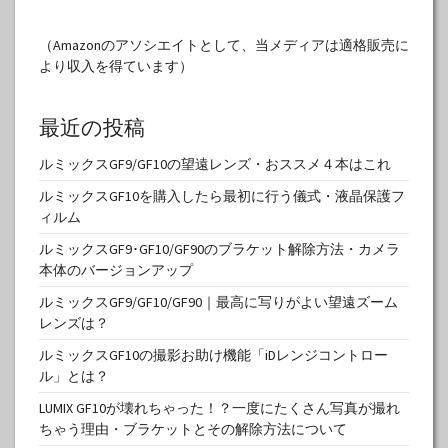
（Amazonのアソシエイトとして、当メディアは適格販売に
より収入を得ています）
最近の投稿
ルミックスGF9/GF10の望遠レンズ・おススメ４本はこれ
ルミックスGF10を購入したら最初に行う儀式・液晶保護フ
ィルム
ルミックスGF9･GF10/GF90のブラケット解除方法・カメラ
本体のバージョンアップ
ルミックスGF9/GF10/GF90｜最高に写りがよい望遠ズーム
レンズは？
ルミックスGF10の撮影お助け機能「iDレンジコントロー
ル」とは？
LUMIX GF10が壊れちゃった！？一度にたくさん写真が撮れ
ちゃう理由・ブラケットとその解除方法について