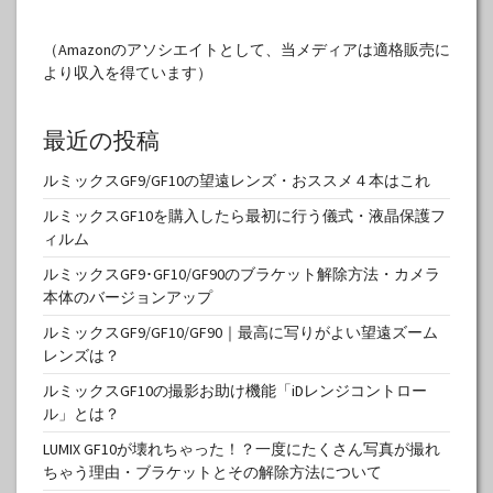
（Amazonのアソシエイトとして、当メディアは適格販売に
より収入を得ています）
最近の投稿
ルミックスGF9/GF10の望遠レンズ・おススメ４本はこれ
ルミックスGF10を購入したら最初に行う儀式・液晶保護フ
ィルム
ルミックスGF9･GF10/GF90のブラケット解除方法・カメラ
本体のバージョンアップ
ルミックスGF9/GF10/GF90｜最高に写りがよい望遠ズーム
レンズは？
ルミックスGF10の撮影お助け機能「iDレンジコントロー
ル」とは？
LUMIX GF10が壊れちゃった！？一度にたくさん写真が撮れ
ちゃう理由・ブラケットとその解除方法について