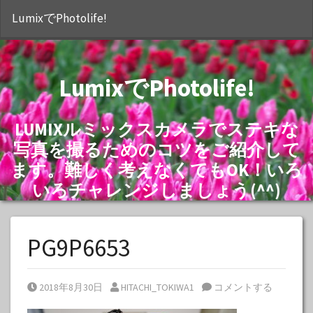
S
LumixでPhotolife!
LumixでPhotolife!
LUMIXルミックスカメラでステキな
写真を撮るためのコツをご紹介して
ます。難しく考えなくてもOK！いろ
いろチャレンジしましょう(^^)
PG9P6653
Posted on
Posted by
2018年8月30日
HITACHI_TOKIWA1
コメントする