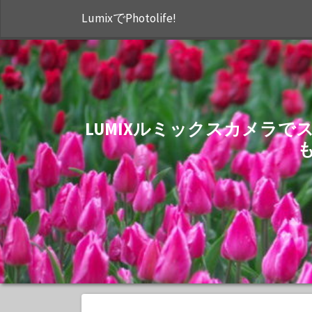
LumixでPhotolife!
LUMIXルミックスカメラ