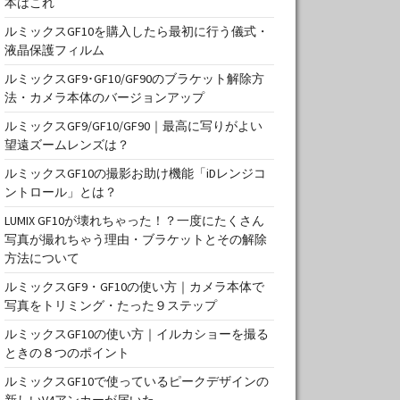
本はこれ
ルミックスGF10を購入したら最初に行う儀式・
液晶保護フィルム
ルミックスGF9･GF10/GF90のブラケット解除方
法・カメラ本体のバージョンアップ
ルミックスGF9/GF10/GF90｜最高に写りがよい
望遠ズームレンズは？
ルミックスGF10の撮影お助け機能「iDレンジコ
ントロール」とは？
LUMIX GF10が壊れちゃった！？一度にたくさん
写真が撮れちゃう理由・ブラケットとその解除
方法について
ルミックスGF9・GF10の使い方｜カメラ本体で
写真をトリミング・たった９ステップ
ルミックスGF10の使い方｜イルカショーを撮る
ときの８つのポイント
ルミックスGF10で使っているピークデザインの
新しいV4アンカーが届いた