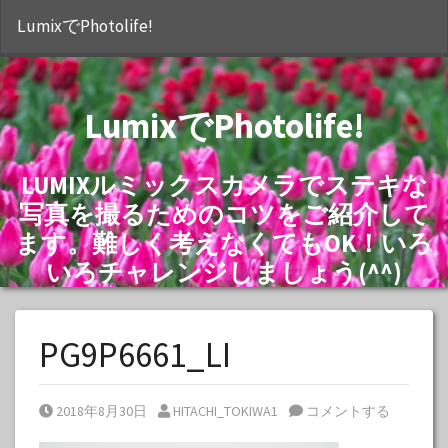
S
LumixでPhotolife!
LumixでPhotolife!
LUMIXルミックスカメラでステキな
写真を撮るためのコツをご紹介して
ます。難しく考えなくてもOK！いろ
いろチャレンジしましょう(^^)
PG9P6661_LI
Posted on
Posted by
2018年8月30日
HITACHI_TOKIWA1
コメントする