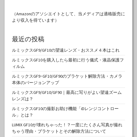
（Amazonのアソシエイトとして、当メディアは適格販売に
より収入を得ています）
最近の投稿
ルミックスGF9/GF10の望遠レンズ・おススメ４本はこれ
ルミックスGF10を購入したら最初に行う儀式・液晶保護フ
ィルム
ルミックスGF9･GF10/GF90のブラケット解除方法・カメラ
本体のバージョンアップ
ルミックスGF9/GF10/GF90｜最高に写りがよい望遠ズーム
レンズは？
ルミックスGF10の撮影お助け機能「iDレンジコントロー
ル」とは？
LUMIX GF10が壊れちゃった！？一度にたくさん写真が撮れ
ちゃう理由・ブラケットとその解除方法について