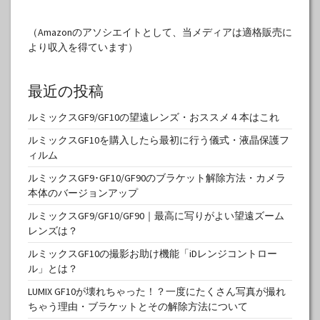
（Amazonのアソシエイトとして、当メディアは適格販売に
より収入を得ています）
最近の投稿
ルミックスGF9/GF10の望遠レンズ・おススメ４本はこれ
ルミックスGF10を購入したら最初に行う儀式・液晶保護フ
ィルム
ルミックスGF9･GF10/GF90のブラケット解除方法・カメラ
本体のバージョンアップ
ルミックスGF9/GF10/GF90｜最高に写りがよい望遠ズーム
レンズは？
ルミックスGF10の撮影お助け機能「iDレンジコントロー
ル」とは？
LUMIX GF10が壊れちゃった！？一度にたくさん写真が撮れ
ちゃう理由・ブラケットとその解除方法について