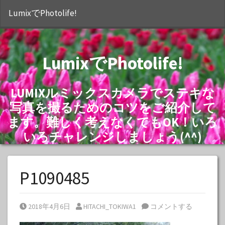
S
LumixでPhotolife!
LumixでPhotolife!
LUMIXルミックスカメラでステキな
写真を撮るためのコツをご紹介して
ます。難しく考えなくてもOK！いろ
いろチャレンジしましょう(^^)
P1090485
Posted on
Posted by
2018年4月6日
HITACHI_TOKIWA1
コメントする