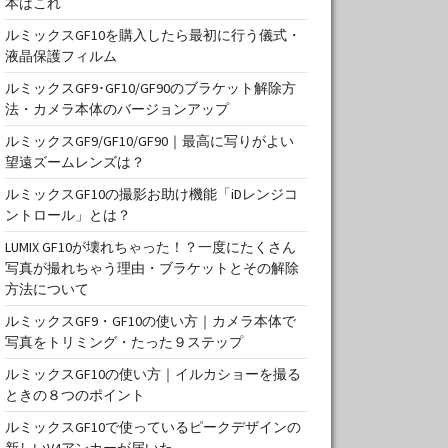
本はこれ
ルミックスGF10を購入したら最初に行う儀式・
液晶保護フィルム
ルミックスGF9･GF10/GF90のブラケット解除方
法・カメラ本体のバージョンアップ
ルミックスGF9/GF10/GF90｜最高に写りがよい
望遠ズームレンズは？
ルミックスGF10の撮影お助け機能「iDレンジコ
ントロール」とは？
LUMIX GF10が壊れちゃった！？一度にたくさん
写真が撮れちゃう理由・ブラケットとその解除
方法について
ルミックスGF9・GF10の使い方｜カメラ本体で
写真をトリミング・たった９ステップ
ルミックスGF10の使い方｜イルカショーを撮る
ときの８つのポイント
ルミックスGF10で使っているピークデザインの
新しいV4アンカーが届いた