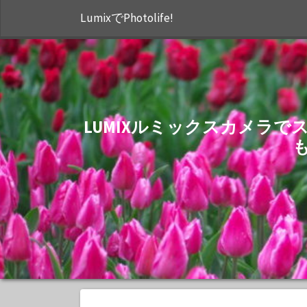
LumixでPhotolife!
LUMIXルミックスカメラ