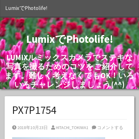
S
LumixでPhotolife!
LumixでPhotolife!
LUMIXルミックスカメラでステキな
写真を撮るためのコツをご紹介して
ます。難しく考えなくてもOK！いろ
いろチャレンジしましょう(^^)
PX7P1754
Posted on
Posted by
2018年10月23日
HITACHI_TOKIWA1
コメントする