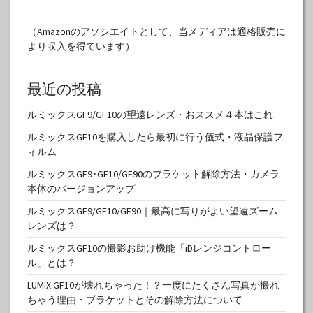
（Amazonのアソシエイトとして、当メディアは適格販売に
より収入を得ています）
最近の投稿
ルミックスGF9/GF10の望遠レンズ・おススメ４本はこれ
ルミックスGF10を購入したら最初に行う儀式・液晶保護フ
ィルム
ルミックスGF9･GF10/GF90のブラケット解除方法・カメラ
本体のバージョンアップ
ルミックスGF9/GF10/GF90｜最高に写りがよい望遠ズーム
レンズは？
ルミックスGF10の撮影お助け機能「iDレンジコントロー
ル」とは？
LUMIX GF10が壊れちゃった！？一度にたくさん写真が撮れ
ちゃう理由・ブラケットとその解除方法について