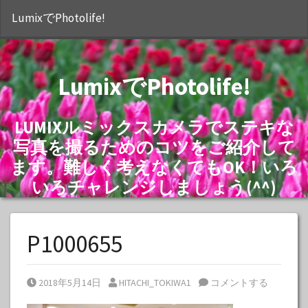
S
LumixでPhotolife!
LumixでPhotolife!
LUMIXルミックスカメラでステキな
写真を撮るためのコツをご紹介して
ます。難しく考えなくてもOK！いろ
いろチャレンジしましょう(^^)
P1000655
Posted on
Posted by
2018年5月14日
HITACHI_TOKIWA1
コメントする