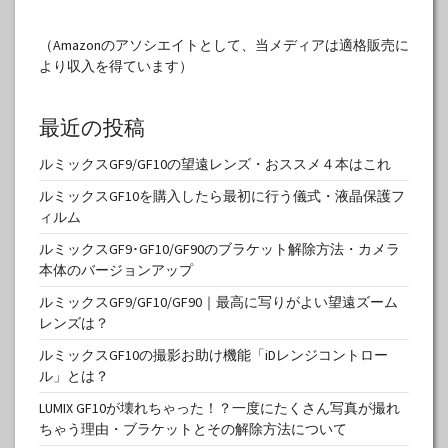
（Amazonのアソシエイトとして、当メディアは適格販売に
より収入を得ています）
最近の投稿
ルミックスGF9/GF10の望遠レンズ・おススメ４本はこれ
ルミックスGF10を購入したら最初に行う儀式・液晶保護フ
ィルム
ルミックスGF9･GF10/GF90のブラケット解除方法・カメラ
本体のバージョンアップ
ルミックスGF9/GF10/GF90｜最高に写りがよい望遠ズーム
レンズは？
ルミックスGF10の撮影お助け機能「iDレンジコントロー
ル」とは？
LUMIX GF10が壊れちゃった！？一度にたくさん写真が撮れ
ちゃう理由・ブラケットとその解除方法について