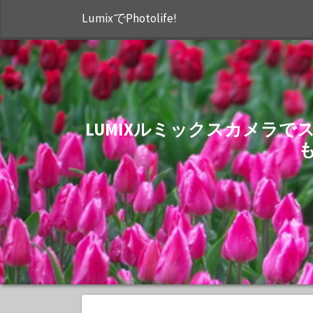
LumixでPhotolife!
LUMIXルミックスカメラ