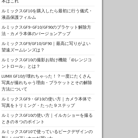
本はこれ
ルミックスGF10を購入したら最初に行う儀式・
液晶保護フィルム
ルミックスGF9･GF10/GF90のブラケット解除方
法・カメラ本体のバージョンアップ
ルミックスGF9/GF10/GF90｜最高に写りがよい
望遠ズームレンズは？
ルミックスGF10の撮影お助け機能「iDレンジコ
ントロール」とは？
LUMIX GF10が壊れちゃった！？一度にたくさん
写真が撮れちゃう理由・ブラケットとその解除
方法について
ルミックスGF9・GF10の使い方｜カメラ本体で
写真をトリミング・たった９ステップ
ルミックスGF10の使い方｜イルカショーを撮る
ときの８つのポイント
ルミックスGF10で使っているピークデザインの
新しいV4アンカーが届いた