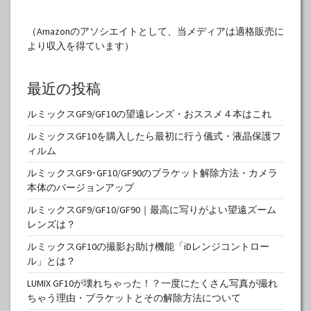
（Amazonのアソシエイトとして、当メディアは適格販売に
より収入を得ています）
最近の投稿
ルミックスGF9/GF10の望遠レンズ・おススメ４本はこれ
ルミックスGF10を購入したら最初に行う儀式・液晶保護フ
ィルム
ルミックスGF9･GF10/GF90のブラケット解除方法・カメラ
本体のバージョンアップ
ルミックスGF9/GF10/GF90｜最高に写りがよい望遠ズーム
レンズは？
ルミックスGF10の撮影お助け機能「iDレンジコントロー
ル」とは？
LUMIX GF10が壊れちゃった！？一度にたくさん写真が撮れ
ちゃう理由・ブラケットとその解除方法について