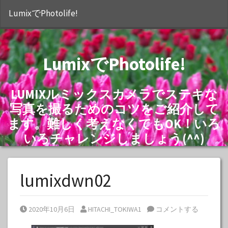
S
LumixでPhotolife!
LumixでPhotolife!
LUMIXルミックスカメラでステキな
写真を撮るためのコツをご紹介して
ます。難しく考えなくてもOK！いろ
いろチャレンジしましょう(^^)
lumixdwn02
Posted on
Posted by
2020年10月6日
HITACHI_TOKIWA1
コメントする