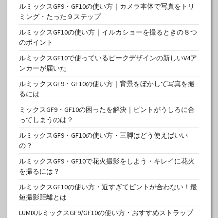
ルミックスGF9・GF10の使い方｜カメラ本体で写真をトリ
ミング・たった９ステップ
ルミックスGF10の使い方｜イルカショーを撮るときの８つ
のポイント
ルミックスGF10で使っているピークデザインの新しいV4ア
ンカーが届いた
ルミックスGF9・GF10の使い方｜背景をぼかして写真を撮
るには
ミックスGF9・GF10の困ったを解決｜ピントがうしろに合
ってしまうのは？
ルミックスGF9・GF10の使い方・三脚はどう使えばいい
の？
ルミックスGF9・GF10で花火撮影をしよう・キレイに花火
を撮るには？
ルミックスGF10の使い方・近すぎてピントが合わない！最
短撮影距離とは
LUMIXルミックスGF9/GF10の使い方・おすすめストラップ