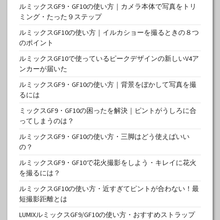
ルミックスGF9・GF10の使い方｜カメラ本体で写真をトリ
ミング・たった９ステップ
ルミックスGF10の使い方｜イルカショーを撮るときの８つ
のポイント
ルミックスGF10で使っているピークデザインの新しいV4ア
ンカーが届いた
ルミックスGF9・GF10の使い方｜背景をぼかして写真を撮
るには
ミックスGF9・GF10の困ったを解決｜ピントがうしろに合
ってしまうのは？
ルミックスGF9・GF10の使い方・三脚はどう使えばいい
の？
ルミックスGF9・GF10で花火撮影をしよう・キレイに花火
を撮るには？
ルミックスGF10の使い方・近すぎてピントが合わない！最
短撮影距離とは
LUMIXルミックスGF9/GF10の使い方・おすすめストラップ