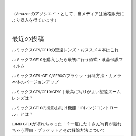
（Amazonのアソシエイトとして、当メディアは適格販売に
より収入を得ています）
最近の投稿
ルミックスGF9/GF10の望遠レンズ・おススメ４本はこれ
ルミックスGF10を購入したら最初に行う儀式・液晶保護フ
ィルム
ルミックスGF9･GF10/GF90のブラケット解除方法・カメラ
本体のバージョンアップ
ルミックスGF9/GF10/GF90｜最高に写りがよい望遠ズーム
レンズは？
ルミックスGF10の撮影お助け機能「iDレンジコントロー
ル」とは？
LUMIX GF10が壊れちゃった！？一度にたくさん写真が撮れ
ちゃう理由・ブラケットとその解除方法について