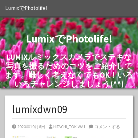
S
LumixでPhotolife!
LumixでPhotolife!
LUMIXルミックスカメラでステキな
写真を撮るためのコツをご紹介して
ます。難しく考えなくてもOK！いろ
いろチャレンジしましょう(^^)
lumixdwn09
Posted on
Posted by
2020年10月6日
HITACHI_TOKIWA1
コメントする